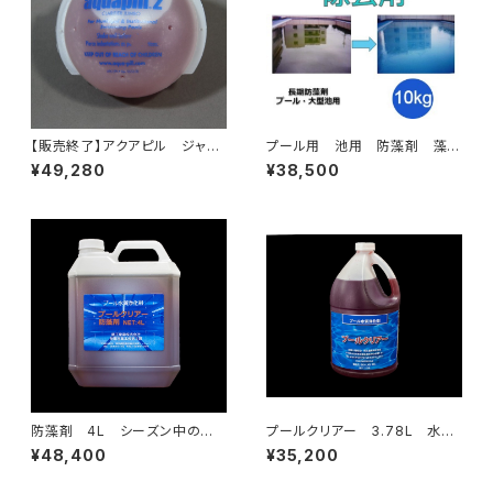
【販売終了】アクアピル ジャン
プール用 池用 防藻剤 藻抑
ボ 8個入/箱 350トン以上の
制 ウインタークリーン 10kg
¥49,280
¥38,500
プール用
業務用 日本製 長期間
防藻剤 4L シーズン中の藻
プールクリアー 3.78L 水の
の発生を抑制 (旧商品名 プ
透明度を向上 にごりを解消
¥48,400
¥35,200
ールクリアー防藻剤)