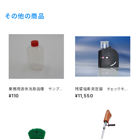
その他の商品
業務用液体洗剤各種 サンプ
残留塩素測定器 チェックキッ
ル 試供品 50ml 送料無
ト 残留塩素用 コンパクト
¥110
¥11,550
料 ※おひとり様1つまで
軽量