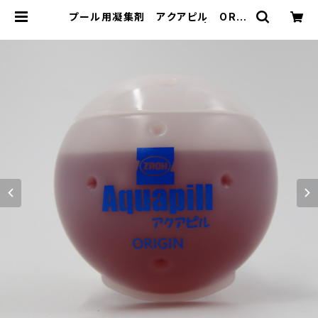
プール用凝集剤 アクアピル ORIG
IN（オリジン） 12個入/箱 | ZAOH
オンラインショップ