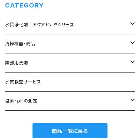
CATEGORY
水質浄化剤 アクアピル®シリーズ
アクアピル®
清掃機器・備品
プールクリアー
電動デッキブラシ
業務用洗剤
長期防藻剤 ウインタークリーン
プール用備品
配管洗浄剤
水質検査サービス
スパーピル 浴場用
プールクリーナー
ヌメリ除去洗剤
塩素・ｐHの測定
サビ除去剤
塩素測定
商品一覧に戻る
スケール除去剤
ｐH測定