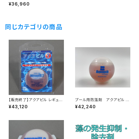
ORIGIN（オリジン） 12個入/箱
¥36,960
同じカテゴリの商品
【販売終了】アクアピル レギュラ
プール用防藻剤 アクアピル ア
ー 14個入/箱 150トンまでの
ルジサイド（algaecide ） 12
¥43,120
¥42,240
プール用
個入/箱 藻の発生抑制剤・防藻
剤